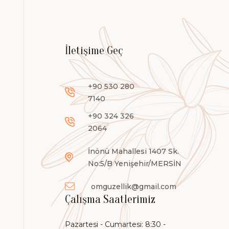
İletişime Geç
+90 530 280
7140
+90 324 326
2064
İnönü Mahallesi 1407 Sk.
No:5/B Yenişehir/MERSİN
omguzellik@gmail.com
Çalışma Saatlerimiz
Pazartesi - Cumartesi: 8:30 -